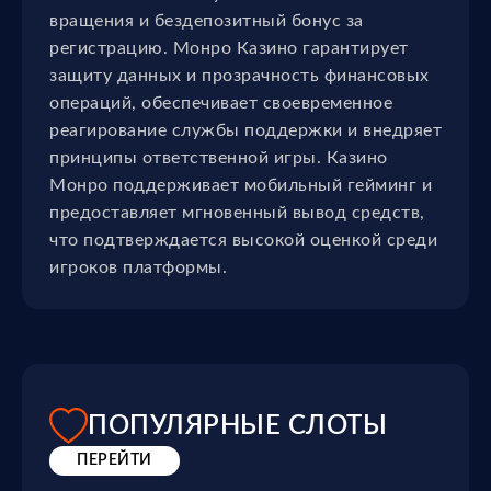
вращения и бездепозитный бонус за
регистрацию. Монро Казино гарантирует
защиту данных и прозрачность финансовых
операций, обеспечивает своевременное
реагирование службы поддержки и внедряет
принципы ответственной игры. Казино
Монро поддерживает мобильный гейминг и
предоставляет мгновенный вывод средств,
что подтверждается высокой оценкой среди
игроков платформы.
ПОПУЛЯРНЫЕ СЛОТЫ
ПЕРЕЙТИ