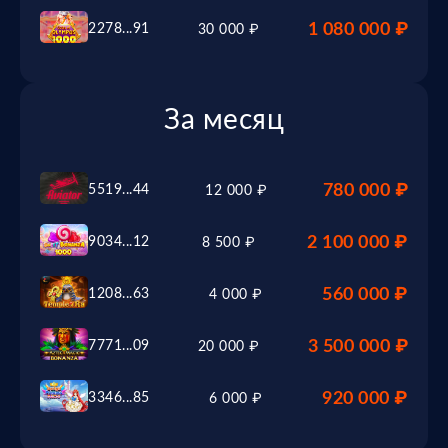
1 080 000 ₽
2278...91
30 000 ₽
За месяц
780 000 ₽
5519...44
12 000 ₽
2 100 000 ₽
9034...12
8 500 ₽
560 000 ₽
1208...63
4 000 ₽
3 500 000 ₽
7771...09
20 000 ₽
920 000 ₽
3346...85
6 000 ₽