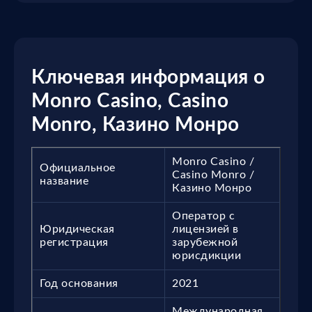
Ключевая информация о
Monro Casino, Casino
Monro, Казино Монро
Monro Casino /
Официальное
Casino Monro /
название
Казино Монро
Оператор с
Юридическая
лицензией в
регистрация
зарубежной
юрисдикции
Год основания
2021
Международная,