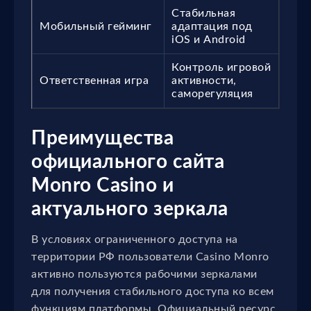
Стабильная
Мобильный гейминг
адаптация под
iOS и Android
Контроль игровой
Ответственная игра
активности,
саморегуляция
Преимущества
официального сайта
Monro Casino и
актуального зеркала
В условиях ограниченного доступа на
территории РФ пользователи Casino Monro
активно пользуются рабочими зеркалами
для получения стабильного доступа ко всем
функциям платформы. Официальный ресурс