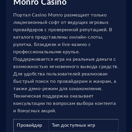
Monro Casino
Портал Casino Monro размещает только
лицензионный софт от ведущих игровых
провайдеров с проверенной репутацией. В
каталоге представлены онлайн-слоты,
рулетка, блэкджек и live-казино с
профессиональными крупье.
Поддерживается игра на реальные деньги с
возможностью мгновенного вывода средств.
Для удобства пользователей реализован
быстрый поиск по провайдерам и жанрам, а
также демо-режим для ознакомления.
Техническая поддержка оказывает
консультации по вопросам выбора контента
и бонусных акций.
Провайдер
Тип доступных игр