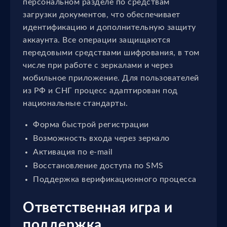
персональном разделе по средствам
загрузки документов, что обеспечивает
идентификацию и дополнительную защиту
аккаунта. Все операции защищаются
передовыми средствами шифрования, в том
числе при работе с зеркалами и через
мобильное приложение. Для пользователей
из РФ и СНГ процесс адаптирован под
национальные стандарты.
Форма быстрой регистрации
Возможность входа через зеркало
Активация по e-mail
Восстановление доступа по SMS
Поддержка верификационного процесса
Ответственная игра и
поддержка