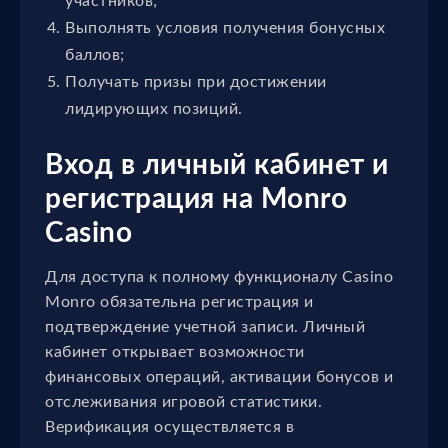
участников;
Выполнять условия получения бонусных
баллов;
Получать призы при достижении
лидирующих позиций.
Вход в личный кабинет и
регистрация на Monro
Casino
Для доступа к полному функционалу Casino
Monro обязательна регистрация и
подтверждение учетной записи. Личный
кабинет открывает возможности
финансовых операций, активации бонусов и
отслеживания игровой статистики.
Верификация осуществляется в