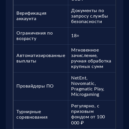
Документы по
Верификация
запросу службы
аккаунта
безопасности
Ограничения по
18+
возрасту
Мгновенное
Автоматизированные
зачисление,
выплаты
ручная обработка
крупных сумм
NetEnt,
Novomatic,
Провайдеры ПО
Pragmatic Play,
Microgaming
Регулярно, с
призовым
Турнирные
фондом от 100
соревнования
000 ₽