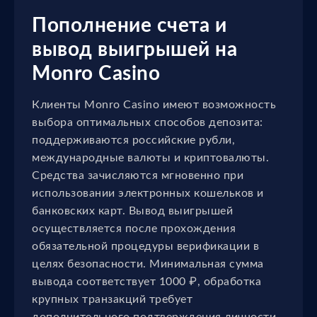
Пополнение счета и
вывод выигрышей на
Monro Casino
Клиенты Monro Casino имеют возможность
выбора оптимальных способов депозита:
поддерживаются российские рубли,
международные валюты и криптовалюты.
Средства зачисляются мгновенно при
использовании электронных кошельков и
банковских карт. Вывод выигрышей
осуществляется после прохождения
обязательной процедуры верификации в
целях безопасности. Минимальная сумма
вывода соответствует 1000 ₽, обработка
крупных транзакций требует